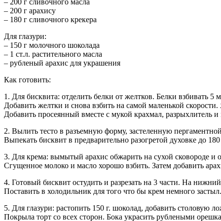
– 200 г сливочного масла
– 200 г арахису
– 180 г сливочного крекера
Для глазури:
– 150 г молочного шоколада
– 1 ст.л. растительного масла
– рубленый арахис для украшения
Как готовить:
1. Для бисквита: отделить белки от желтков. Белки взбивать 5 
Добавить желтки и снова взбить на самой маленькой скорости.
Добавить просеянный вместе с мукой крахмал, разрыхлитель и
2. Вылить тесто в разъемную форму, застеленную пергаментной
Выпекать бисквит в предварительно разогретой духовке до 180
3. Для крема: вымытый арахис обжарить на сухой сковороде и о
Сгущенное молоко и масло хорошо взбить. Затем добавить арах
4. Готовый бисквит остудить и разрезать на 3 части. На нижн
Поставить в холодильник для того что бы крем немного застыл
5. Для глазури: растопить 150 г. шоколад, добавить столовую л
Покрыла торт со всех сторон. Бока украсить рублеными орешк