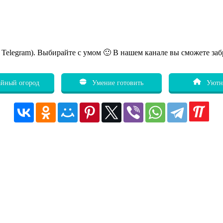
ь Telegram). Выбирайте с умом 🙂 В нашем канале вы сможете заб
йный огород
Умение готовить
Уютн