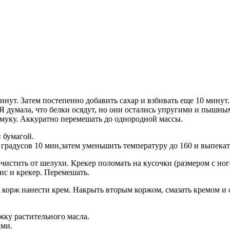
минут. Затем постепенно добавить сахар и взбивать еще 10 минут.
 Я думала, что белки осядут, но они остались упругими и пышны
 муку. Аккуратно перемешать до однородной массы.
 бумагой.
 градусов 10 мин,затем уменьшить температуру до 160 и выпекат
чистить от шелухи. Крекер поломать на кусочки (размером с ног
ис и крекер. Перемешать.
ий корж нанести крем. Накрыть вторым коржом, смазать кремом и
.
ожку растительного масла.
ами.