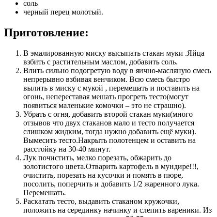
соль
черный перец молотый.
Приготовление:
В эмалированную миску высыпать стакан муки .Яйца
взбить с растительным маслом, добавить соль.
Влить сильно подогретую воду в яично-масляную смесь
непрерывно взбивая венчиком. Всю смесь быстро
вылить в миску с мукой , перемешать и поставить на
огонь, непереставая мешать прогреть тесто(могут
появиться маленькие комочки – это не страшно).
Убрать с огня, добавить второй стакан муки(много
отзывов что двух стаканов мало и тесто получается
слишком жидким, тогда нужно добавить ещё муки).
Вымесить тесто.Накрыть полотенцем и оставить на
расстойку на 30-40 минут.
Лук почистить, мелко порезать, обжарить до
золотистого цвета.Отварить картофель в мундире!!!,
очистить, порезать на кусочки и помять в пюре,
посолить, поперчить и добавить 1/2 жаренного лука.
Перемешать.
Раскатать тесто, выдавить стаканом кружочки,
положить на серединку начинку и слепить вареники. Из