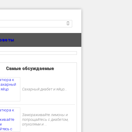
оветы
Самые обсуждаемые
Сахарный диабет и яйцо...
Замораживайте лимоны и
попрощайтесь с диабетом,
опухолями и ...