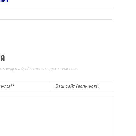
азин
ий
е звездочкой, обязательны для заполнения