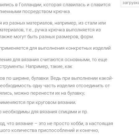
загрузка
ились в Голландии, которая славилась и славится
лненными посредством крючка.
 из разных материалов, например, из стали или
материалов, т.е., ручка крючка выполняется из
 также могут быть разных размеров, форм.
применяется для выполнения конкретных изделий.
ения для вязания считаются основными, то еще
трументы. Например, такие, как:
в по ширине, булавки. Ведь при выполнении какой-
еобходимость одну часть изделия отсоединить от
ялись, можно перенести их на булавку;
именяются при круговом вязании;
 необходимы для вязания спицами и пр.
д, что вязание – это не просто хобби, а настоящая
ьшого количества приспособлений и конечно,