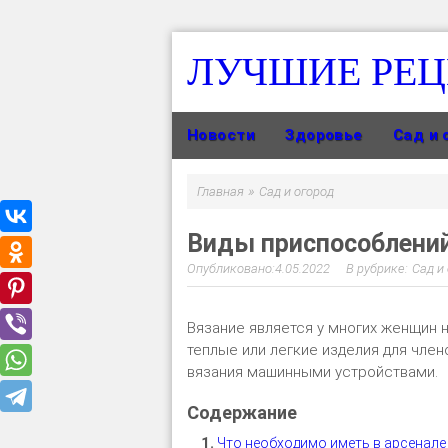
ЛУЧШИЕ РЕ
Новости
Здоровье
Сад и 
»
Главная
Сад и огород
Виды приспособлений
4.05.2022
Сад и
Вязание является у многих женщин 
теплые или легкие изделия для член
вязания машинными устройствами.
Что необходимо иметь в арсенале