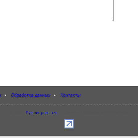
а
Обработка данных
Контакты
©
2026
~
Лучшие рецепты
~ ~ Дизайн и разработка WP-Fairytale