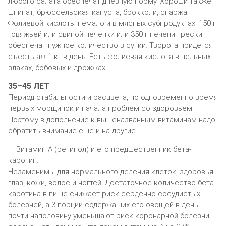
любого салата обеспечат дневную норму. Хороши также
шпинат, брюссельская капуста, брокколи, спаржа.
Фолиевой кислоты немало и в мясных субпродуктах: 150 г
говяжьей или свиной печенки или 350 г печени трески
обеспечат нужное количество в сутки. Творога придется
съесть аж 1 кг в день. Есть фолиевая кислота в цельных
злаках, бобовых и дрожжах.
35–45 ЛЕТ
Период стабильности и расцвета, но одновременно время
первых морщинок и начала проблем со здоровьем.
Поэтому в дополнение к вышеназванным витаминам надо
обратить внимание еще и на другие.
— Витамин А (ретинол) и его предшественник бета-
каротин.
Незаменимы для нормального деления клеток, здоровья
глаз, кожи, волос и ногтей. Достаточное количество бета-
каротина в пище снижает риск сердечно-сосудистых
болезней, а 3 порции содержащих его овощей в день
почти наполовину уменьшают риск коронарной болезни