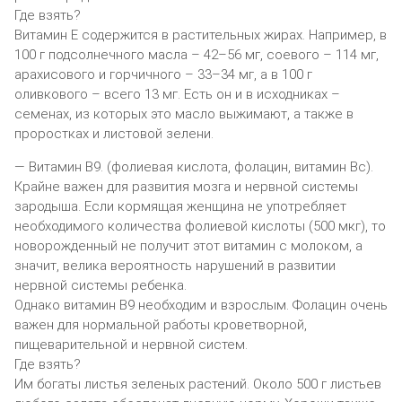
Где взять?
Витамин Е содержится в растительных жирах. Например, в
100 г подсолнечного масла – 42–56 мг, соевого – 114 мг,
арахисового и горчичного – 33–34 мг, а в 100 г
оливкового – всего 13 мг. Есть он и в исходниках –
семенах, из которых это масло выжимают, а также в
проростках и листовой зелени.
— Витамин В9. (фолиевая кислота, фолацин, витамин Bc).
Крайне важен для развития мозга и нервной системы
зародыша. Если кормящая женщина не употребляет
необходимого количества фолиевой кислоты (500 мкг), то
новорожденный не получит этот витамин с молоком, а
значит, велика вероятность нарушений в развитии
нервной системы ребенка.
Однако витамин В9 необходим и взрослым. Фолацин очень
важен для нормальной работы кроветворной,
пищеварительной и нервной систем.
Где взять?
Им богаты листья зеленых растений. Около 500 г листьев