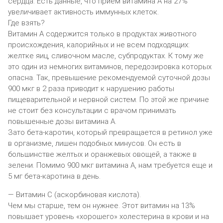
сердца. Есть данные, что прием витамина А на 27%
увеличивает активность иммунных клеток.
Где взять?
Витамин А содержится только в продуктах животного
происхождения, калорийных и не всем подходящих:
желтке яиц, сливочном масле, субпродуктах. К тому же
это один из немногих витаминов, передозировка которых
опасна. Так, превышение рекомендуемой суточной дозы
900 мкг в 2 раза приводит к нарушению работы
пищеварительной и нервной систем. По этой же причине
не стоит без консультации с врачом принимать
повышенные дозы витамина А.
Зато бета-каротин, который превращается в ретинол уже
в организме, лишен подобных минусов. Он есть в
большинстве желтых и оранжевых овощей, а также в
зелени. Помимо 900 мкг витамина А, нам требуется еще и
5 мг бета-каротина в день.
— Витамин С (аскорбиновая кислота).
Чем мы старше, тем он нужнее. Этот витамин на 13%
повышает уровень «хорошего» холестерина в крови и на