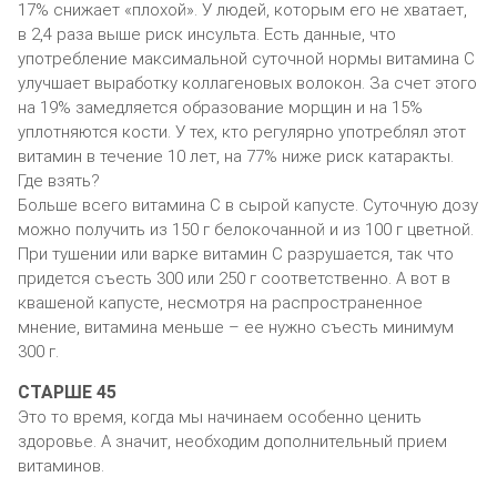
17% снижает «плохой». У людей, которым его не хватает,
в 2,4 раза выше риск инсульта. Есть данные, что
употребление максимальной суточной нормы витамина С
улучшает выработку коллагеновых волокон. За счет этого
на 19% замедляется образование морщин и на 15%
уплотняются кости. У тех, кто регулярно употреблял этот
витамин в течение 10 лет, на 77% ниже риск катаракты.
Где взять?
Больше всего витамина С в сырой капусте. Суточную дозу
можно получить из 150 г белокочанной и из 100 г цветной.
При тушении или варке витамин С разрушается, так что
придется съесть 300 или 250 г соответственно. А вот в
квашеной капусте, несмотря на распространенное
мнение, витамина меньше – ее нужно съесть минимум
300 г.
СТАРШЕ 45
Это то время, когда мы начинаем особенно ценить
здоровье. А значит, необходим дополнительный прием
витаминов.