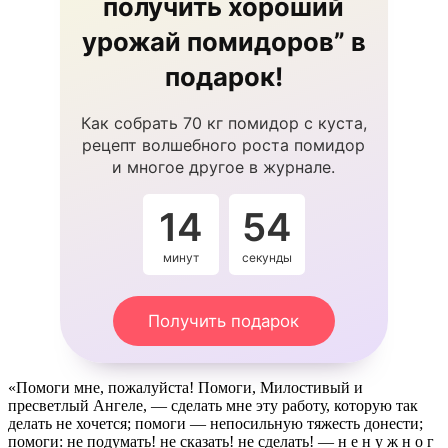
получить хороший
урожай помидоров” в
подарок!
Как собрать 70 кг помидор с куста,
рецепт волшебного роста помидор
и многое другое в журнале.
14
54
минут
секунды
Получить подарок
«Помоги мне, пожалуйста! Помоги, Милостивый и
пресветлый Ангеле, — сделать мне эту работу, которую так
делать не хочется; помоги — непосильную тяжесть донести;
помоги: не подумать! не сказать! не сделать! — н е н у ж н о г