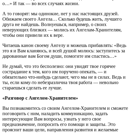
о…» И так — во всех случаях жизни.
А то говорят: мы одинокие, нет у нас настоящих друзей.
Обижаем своего Ангела… Сколько будешь жить, лучшего
друга не найдешь. Волнуешься, например, о своих
неверующих близких — молись их Ангелам-Хранителям,
чтобы они привели их к вере.
Читаешь канон своему Ангелу и можешь прибавлять: «Ведь
это я и Вам кланяюсь, и всей душой молюсь: заступитесь за
дарованные вам Богом души, помогите им спастись…»
Не думай, что это бесполезно: они увидят твое горячее
сострадание к тем, кого им поручено опекать, — и
обязательно что-нибудь сделают, чего мы не в силах. Ведь и
ты, если кому-то небезразлична твоя работа — невольно
стараешься сделать ее лучше.
«Разговор с Ангелом-Хранителем»
Вы познакомитесь со своим Ангелом-Хранителем и сможете
поговорить с ним, наладить коммуникацию, задать
интересующие Вам вопросы, узнать у него свое
предназначение, попросить его помощи и защиты. Это
прояснит ваши цели, направления развития и желаемые