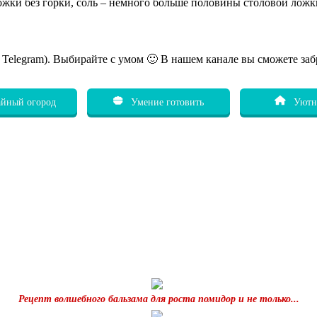
 ложки без горки, соль – немного больше половины столовой ло
ь Telegram). Выбирайте с умом 🙂 В нашем канале вы сможете заб
йный огород
Умение готовить
Уютн
Рецепт волшебного бальзама для роста помидор и не только...