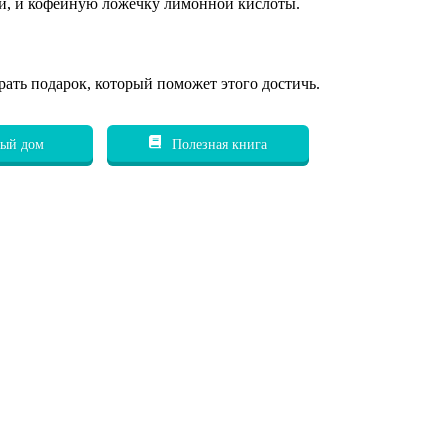
жки, и кофейную ложечку лимонной кислоты.
рать подарок, который поможет этого достичь.
ый дом
Полезная книга