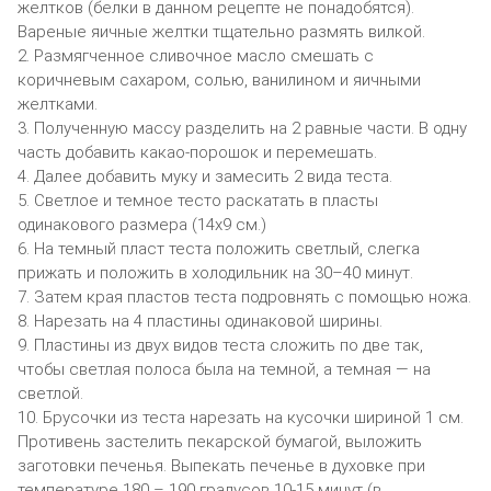
желтков (белки в данном рецепте не понадобятся).
Вареные яичные желтки тщательно размять вилкой.
2. Размягченное сливочное масло смешать с
коричневым сахаром, солью, ванилином и яичными
желтками.
3. Полученную массу разделить на 2 равные части. В одну
часть добавить какао-порошок и перемешать.
4. Далее добавить муку и замесить 2 вида теста.
5. Светлое и темное тесто раскатать в пласты
одинакового размера (14х9 см.)
6. На темный пласт теста положить светлый, слегка
прижать и положить в холодильник на 30–40 минут.
7. Затем края пластов теста подровнять с помощью ножа.
8. Нарезать на 4 пластины одинаковой ширины.
9. Пластины из двух видов теста сложить по две так,
чтобы светлая полоса была на темной, а темная — на
светлой.
10. Брусочки из теста нарезать на кусочки шириной 1 см.
Противень застелить пекарской бумагой, выложить
заготовки печенья. Выпекать печенье в духовке при
температуре 180 – 190 градусов 10-15 минут (в