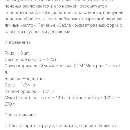
печенья заключается в его нежной, рассыпчатой
консистенции. А чтобы добиться консистенции, присущей
печенью «Сабле», в тесто добавляют сваренный вкрутую
яичный желток. Печенье «Сабле» бывает разных форм, с
разными вкусовыми добавками.
Ингредиенты:
Яйцо — 3 шт.
Сливочное масло — 220 г
Сахар коричневый универсальный ТМ “Мистраль” — 4 ст.
л.
Ванилин — щепотка
Соль — 1/3 ч. л.
Какао-порошок — 1 ст. л.
Мука (в светлое тесто – 140 г; в темное тесто – 130 г) —
270 г
Приготовление:
1. Яйца сварить вкрутую, почистить, отделить белки от