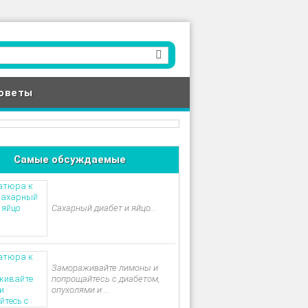
оветы
Самые обсуждаемые
Сахарный диабет и яйцо...
Замораживайте лимоны и
попрощайтесь с диабетом,
опухолями и ...