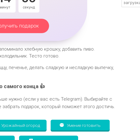
загрузка
минут
секунды
олучить подарок
апоминало хлебную крошку, добавить пиво.
холодильник. Тесто готово.
ццу, печенье, делать сладкую и несладкую выпечку,
о самого конца 👍
ьше нужно (если у вас есть Telegram). Выбирайте с
 забрать подарок, который поможет этого достичь.
Урожайный огород
Умение готовить