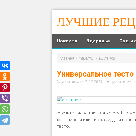
ЛУЧШИЕ РЕ
Новости
Здоровье
Сад и 
»
»
Главная
Рецепты
Выпечка
Универсальное тесто 
26.12.2014
Вып
изумительная, тающая во рту. Его 
хоть пироги или пирожки, да и вооб
тесто.