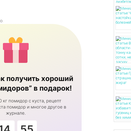
о.
к получить хороший
идоров” в подарок!
0 кг помидор с куста, рецепт
та помидор и многое другое в
журнале.
14
54