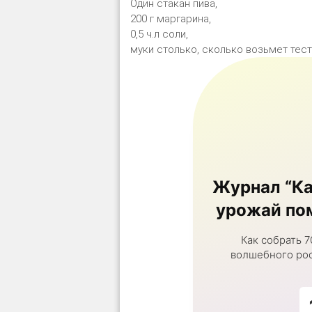
Один стакан пива,
200 г маргарина,
0,5 ч.л соли,
муки столько, сколько возьмет тест
Журнал “Ка
урожай пом
Как собрать 7
волшебного рос