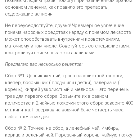
Пожилым людям травы помогут при назначенном врачом
основном лечении, как правило это препараты,
содержащие аспирин.
Не переусердствуйте, друзья! Чрезмерное увлечение
приема народных средствах наряду с приемом лекарств
может способствовать внутренним кровотечениям,
маточному в том числе. Советуйтесь со специалистами,
контролируя прием лекарств анализами.
Предлагаю вас несколько рецептов:
Сбор №1. Донник желтый, трава вазолистной таволги,
клевер, боярышник ( плоды или цветки), валериана (
корень), кипрей узколистный и мелисса – это перечень
трав для первого сбора. Возьмите их в равном
количестве и 2 чайные ложечки этого сбора заварите 400
мл. кипятка. Подержав на водяной бане четверть часа,
пейте в течение дня.
Сбор № 2. Точнее, не сбор, а лечебный чай. Имбирь,
корица и зеленый чай. Порезанный корень, чайную ложку