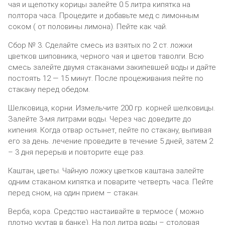
чая и щепотку корицы залейте 0.5 литра кипятка на
полтора часа. Процедите и добавьте мед с лимонным
соком ( от половины лимона). Пейте как чай.
Сбор № 3. Сделайте смесь из взятых по 2 ст. ложки
цветков шиповника, черного чая и цветов таволги. Всю
смесь залейте двумя стаканами закипевшей воды и дайте
постоять 12 — 15 минут. После процеживания пейте по
стакану перед обедом.
Шелковица, корни. Измельчите 200 гр. корней шелковицы.
Залейте 3-мя литрами воды. Через час доведите до
кипения. Когда отвар остынет, пейте по стакану, выпивая
его за день. лечение проведите в течение 5 дней, затем 2
– 3 дня перерыв и повторите еще раз.
Каштан, цветы. Чайную ложку цветков каштана залейте
одним стаканом кипятка и поварите четверть часа. Пейте
перед сном, на один прием – стакан.
Верба, кора. Средство настаивайте в термосе ( можно
плотно укутав в банке). На пол литра воды – столовая