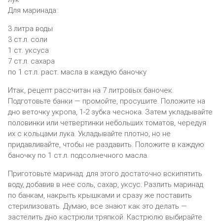
Для маринада:
3 литра воды
3 ст.л. соли
1 ст. уксуса
7 ст.л. сахара
по 1 ст.л. раст. масла в каждую баночку
Итак, рецепт рассчитан на 7 литровых баночек.
Подготовьте банки — промойте, просушите. Положите на
дно веточку укропа, 1-2 зубка чеснока. Затем укладывайте
половинки или четвертинки небольших томатов, чередуя
их с кольцами лука. Укладывайте плотно, но не
придавливайте, чтобы не раздавить. Положите в каждую
баночку по 1 ст.л. подсолнечного масла.
Приготовьте маринад: для этого достаточно вскипятить
воду, добавив в нее соль, сахар, уксус. Разлить маринад
по банкам, накрыть крышками и сразу же поставить
стерилизовать. Думаю, все знают как это делать —
застелить дно кастрюли тряпкой. Кастрюлю выбирайте