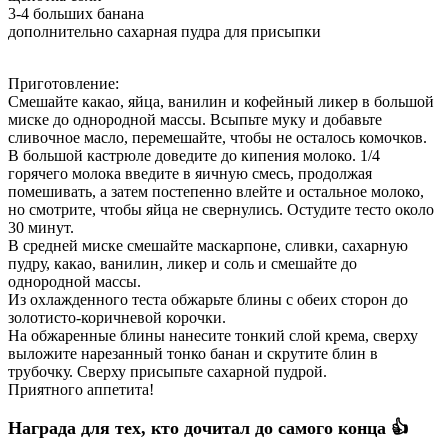
3-4 больших банана
дополнительно сахарная пудра для присыпки
Приготовление:
Смешайте какао, яйца, ванилин и кофейный ликер в большой
миске до однородной массы. Всыпьте муку и добавьте
сливочное масло, перемешайте, чтобы не осталось комочков.
В большой кастрюле доведите до кипения молоко. 1/4
горячего молока введите в яичную смесь, продолжая
помешивать, а затем постепенно влейте и остальное молоко,
но смотрите, чтобы яйца не свернулись. Остудите тесто около
30 минут.
В средней миске смешайте маскарпоне, сливки, сахарную
пудру, какао, ванилин, ликер и соль и смешайте до
однородной массы.
Из охлажденного теста обжарьте блины с обеих сторон до
золотисто-коричневой корочки.
На обжаренные блины нанесите тонкий слой крема, сверху
выложите нарезанный тонко банан и скрутите блин в
трубочку. Сверху присыпьте сахарной пудрой.
Приятного аппетита!
Награда для тех, кто дочитал до самого конца 👍