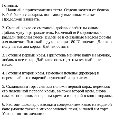
Готовим:
1. Начинай с приготовления теста. Отдели желтки от белков.
Взбей белки с сахаром, понемногу вмешивая желтки.
Продолжай взбивать.
2. Смешай какао со сметаной, добавь к взбитым яйцам.
Добавь муку и разрыхлитель. Вымешай всё хорошенько,
раздели пополам смесь. Вылей ее в смазанные маслом формы
для выпечки. Выпекай в духовке при 180 °C полчаса. Должно
получиться два коржа. Дай им остыть.
3. Готовим первый крем. Приготовь манную кашу на молоке,
добавь в нее сахар. Дай каше остыть, затем вмешай в нее
масло.
4. Готовим второй крем. Измельчи печенье (крекеры) и
перемешай его с вареной сгущенкой и арахисом.
5. Складываем торт: сначала положи первый корж, перемажь
его половиной первого крема, выложи второй крем, снова
намажь оставшимся первым кремом и накрой в конце коржом.
6. Растопи шоколад с высоким содержанием какао на водяной
бане (можно также в микроволновой печи) и полей им торт.
Укрась торт по желанию.