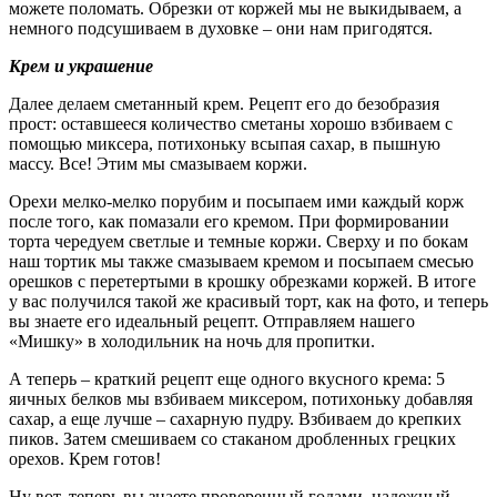
можете поломать. Обрезки от коржей мы не выкидываем, а
немного подсушиваем в духовке – они нам пригодятся.
Крем и украшение
Далее делаем сметанный крем. Рецепт его до безобразия
прост: оставшееся количество сметаны хорошо взбиваем с
помощью миксера, потихоньку всыпая сахар, в пышную
массу. Все! Этим мы смазываем коржи.
Орехи мелко-мелко порубим и посыпаем ими каждый корж
после того, как помазали его кремом. При формировании
торта чередуем светлые и темные коржи. Сверху и по бокам
наш тортик мы также смазываем кремом и посыпаем смесью
орешков с перетертыми в крошку обрезками коржей. В итоге
у вас получился такой же красивый торт, как на фото, и теперь
вы знаете его идеальный рецепт. Отправляем нашего
«Мишку» в холодильник на ночь для пропитки.
А теперь – краткий рецепт еще одного вкусного крема: 5
яичных белков мы взбиваем миксером, потихоньку добавляя
сахар, а еще лучше – сахарную пудру. Взбиваем до крепких
пиков. Затем смешиваем со стаканом дробленных грецких
орехов. Крем готов!
Ну вот, теперь вы знаете проверенный годами, надежный