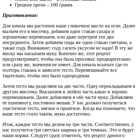
Грецкие орехи – 100 грамм.
Приготовление:
Для начала мы растопим наше сливочное масло на огне. Далее
выльем его в мисочку, добавим один стакан сахара и
хорошенько перемешаем, или даже перетрем эти два
ингредиента. Затем добавим сюда же один стакан сметаны, а
также соду. Внимание: соду гасить уксусом не надо! В эту же
миску мы насыпаем муку. Конечно же, этот рецепт
предусматривает, чтобы она была просеяна: предварительно
или сразу же, значения не имеет. Для начала всыпьте где-то
полтора стакана и замесите тесто. Перемешивайте все
тщательно, чтобы оно было однородным.
Затем тесто мы разделяем на две части. Одну перекладываем в
другую мисочку. Высыпаем в любую часть какао и хорошо
перемешиваем. Далее добавляем в обе части муку. Добавляем
ее понемногу, постоянно мешая. У нас должно получиться
эластичное тесто, мягкое и приятное. Когда вы понимаете, что
ваше тесто стало таким, муки достаточно.
Итак, каждое тесто мы делим на три части. Соответственно, у
нас получится три светлых шарика и три темных. Это и будут
наши коржи. Следует сразу отметить, что рецепт данного