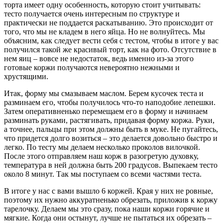
торта имеет одну особенность, которую стоит учитывать:
тесто получается очень интересным по структуре и
практически не поддается раскатыванию. Это происходит от
того, что мы не кладем в него яйца. Но не волнуйтесь. Мы
объясним, как следует вести себя с тестом, чтобы в итоге у вас
получился такой же красивый торт, как на фото. Отсутствие в
нем яиц – вовсе не недостаток, ведь именно из-за этого
готовые коржи получаются невероятно нежными и
хрустящими.
Итак, форму мы смазываем маслом. Берем кусочек теста и
разминаем его, чтобы получилось что-то наподобие лепешки.
Затем оперативненько перемещаем его в форму и начинаем
разминать руками, растягивать, придавая форму коржа. Руки,
а точнее, пальцы при этом должны быть в муке. Не пугайтесь,
что придется долго возиться – это делается довольно быстро и
легко. По тесту мы делаем несколько проколов вилочкой.
После этого отправляем наш корж в разогретую духовку,
температура в ней должна быть 200 градусов. Выпекаем тесто
около 8 минут. Так мы поступаем со всеми частями теста.
В итоге у нас с вами вышло 6 коржей. Края у них не ровные,
поэтому их нужно аккуратненько обрезать, приложив к коржу
тарелочку. Делаем мы это сразу, пока наши коржи горячие и
мягкие. Когда они остынут, лучше не пытаться их обрезать –