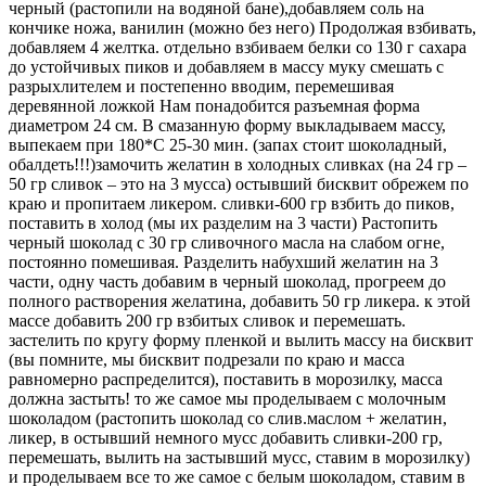
черный (растопили на водяной бане),добавляем соль на
кончике ножа, ванилин (можно без него) Продолжая взбивать,
добавляем 4 желтка. отдельно взбиваем белки со 130 г сахара
до устойчивых пиков и добавляем в массу муку смешать с
разрыхлителем и постепенно вводим, перемешивая
деревянной ложкой Нам понадобится разъемная форма
диаметром 24 см. В смазанную форму выкладываем массу,
выпекаем при 180*С 25-30 мин. (запах стоит шоколадный,
обалдеть!!!)замочить желатин в холодных сливках (на 24 гр –
50 гр сливок – это на 3 мусса) остывший бисквит обрежем по
краю и пропитаем ликером. сливки-600 гр взбить до пиков,
поставить в холод (мы их разделим на 3 части) Растопить
черный шоколад с 30 гр сливочного масла на слабом огне,
постоянно помешивая. Разделить набухший желатин на 3
части, одну часть добавим в черный шоколад, прогреем до
полного растворения желатина, добавить 50 гр ликера. к этой
массе добавить 200 гр взбитых сливок и перемешать.
застелить по кругу форму пленкой и вылить массу на бисквит
(вы помните, мы бисквит подрезали по краю и масса
равномерно распределится), поставить в морозилку, масса
должна застыть! то же самое мы проделываем с молочным
шоколадом (растопить шоколад со слив.маслом + желатин,
ликер, в остывший немного мусс добавить сливки-200 гр,
перемешать, вылить на застывший мусс, ставим в морозилку)
и проделываем все то же самое с белым шоколадом, ставим в