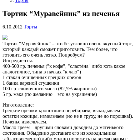
Торты
Тортик “Муравейник” из печенья
6.10.2012
Торты
Тортик “Муравейник” – это безусловно очень вкусный торт,
который каждый сможет приготовить. Тем более, что
готовить его очень легко. Попробуем?
Ингредиенты:
400-500 гр. печенья ("к кофе", "сластёна" либо хоть какое
аналогичное, типа в пачках "к чаю")
1 стакан очищенных грецких орехов
1 банка вареной сгущенки
100 гр. сливочного масла (82,5% жирности)
5 гр. мака (по желанию – это на украшение)
Изготовление:
Грецкие орешки кропотливо перебираем, выкидываем
остатки кожицы, измельчаем (но не в труху, не до порошка!).
Печенье измельчаем.
Масло греем – другими словами доводим до мягенького
состояния. Обыденно достаньте его из холодильника
заблаговременно) либо можно положить на время рядом с