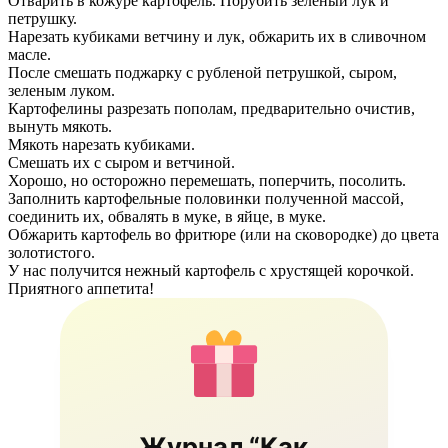
Отварить в кожуре картофель. Порубить зеленый лук и
петрушку.
Нарезать кубиками ветчину и лук, обжарить их в сливочном
масле.
После смешать поджарку с рубленой петрушкой, сыром,
зеленым луком.
Картофелины разрезать пополам, предварительно очистив,
вынуть мякоть.
Мякоть нарезать кубиками.
Смешать их с сыром и ветчиной.
Хорошо, но осторожно перемешать, поперчить, посолить.
Заполнить картофельные половинки полученной массой,
соединить их, обвалять в муке, в яйце, в муке.
Обжарить картофель во фритюре (или на сковородке) до цвета
золотистого.
У нас получится нежный картофель с хрустящей корочкой.
Приятного аппетита!
Журнал “Как